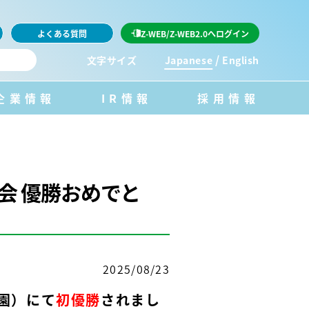
よくある質問
Z-WEB/Z-WEB2.0へログイン
/
文字サイズ
Japanese
English
企業情報
IR情報
採用情報
会 優勝おめでと
2025/08/23
園）にて
初優勝
されまし