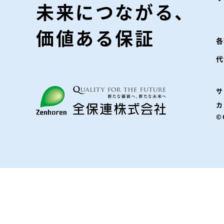
未来につながる、
価値ある保証
各
代
サ
カ
©