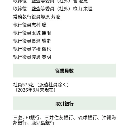
取締役 監査等委員（社外）
菅 隆志
取締役 監査等委員（社外）
杦山 栄理
常務執行役員
塚原 芳隆
執行役員
志村 聡
執行役員
玉城 無限
執行役員
長瀬 雅史
執行役員
室橋 徹也
執行役員
渡邊 英明
従業員数
社員575名（派遣社員除く）
（2026年3月末現在）
取引銀行
三菱UFJ銀行、三井住友銀行、琉球銀行、沖縄海
邦銀行、鹿児島銀行